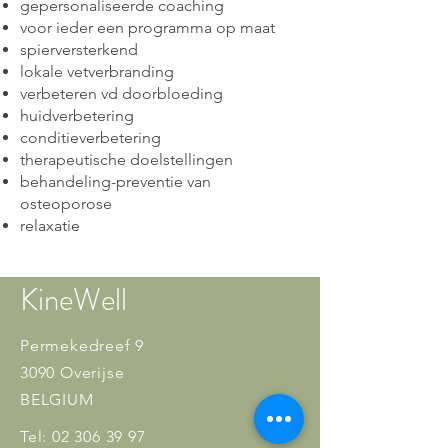
gepersonaliseerde coaching
voor ieder een programma op maat
spierversterkend
lokale vetverbranding
verbeteren vd doorbloeding
huidverbetering
conditieverbetering
therapeutische doelstellingen
behandeling-preventie van
osteoporose
relaxatie
KineWell
Permekedreef 9
3090 Overijse
BELGIUM
Tel:
02 306 39 97