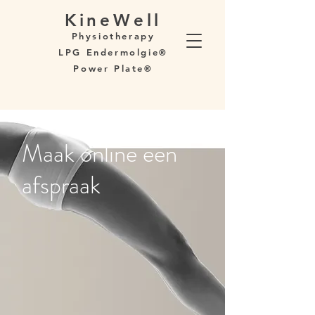
KineWell
Physiotherapy
LPG Endermolgie
®
Power Plate
®
Maak online een
afspraak